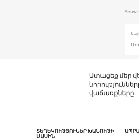
Showin
Սալ
Մո
Ստացեք մեր վ
նորություններ
վաճառքները
ՏԵՂԵԿՈՒԹՅՈՒՆԵՐ ԽԱՆՈՒԹԻ
ԱՊՐ
ՄԱՍԻՆ