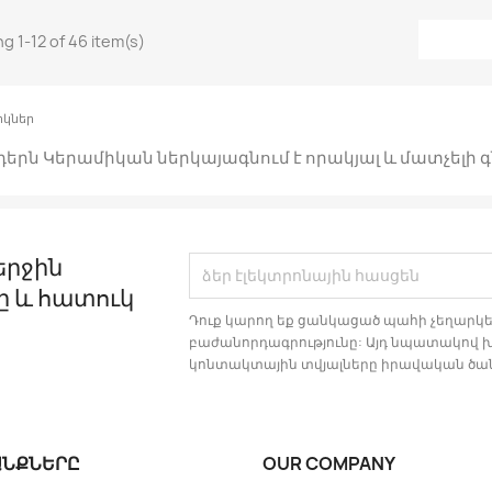
g 1-12 of 46 item(s)
իկներ
դերն Կերամիկան ներկայագնում է որակյալ և մատչելի գ
երջին
ը և հատուկ
Դուք կարող եք ցանկացած պահի չեղարկե
բաժանորդագրությունը: Այդ նպատակով խն
կոնտակտային տվյալները իրավական ծան
ԱՆՔՆԵՐԸ
OUR COMPANY