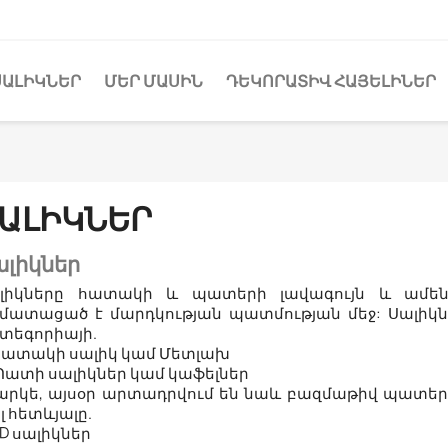
ՍԱԼԻԿՆԵՐ
ՄԵՐ ՄԱՍԻՆ
ԴԵԿՈՐԱՏԻՎ ՀԱՅԵԼԻՆԵՐ
ԱԼԻԿՆԵՐ
ալիկներ
լիկները հատակի և պատերի լավագույն և ամենա
մատացած է մարդկության պատմության մեջ: Սալիկն
տեգորիայի.
 Հատակի սալիկ կամ Մետլախ
 Պատի սալիկներ կամ կաֆելներ
արկե, այսօր արտադրվում են նաև բազմաթիվ պատերի 
լ հետևյալը.
3D սալիկներ