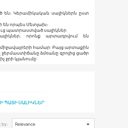
ծ են։ Կերամիկական սալիկներն ըստ
ի են որպես Մետլախ։
շուց պատրաստված սալիկներ
լիկներ, որոնք արտադրվում են
ն միջավայրերի համար: Բայց արտաքին
 ջերմաստիճանը ձմռանը զրոյից ցածր
չ ջրի կլանումը:
Ի ՊԱՏԻ ՍԱԼԻԿՆԵՐ

 by:
Relevance