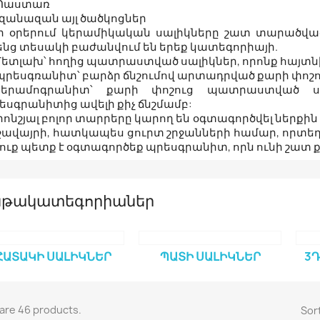
 Պաստառ
 զանազան այլ ծածկոցներ
ր օրերում կերամիկական սալիկները շատ տարածվա
ենց տեսակի բաժանվում են երեք կատեգորիայի.
 Մետլախ՝ հողից պատրաստված սալիկներ, որոնք հայտն
 պրեսգռանիտ՝ բարձր ճնշումով արտադրված քարի փո
Կերամոգրանիտ՝ քարի փոշուց պատրաստված սա
եսգրանիտից ավելի քիչ ճնշմամբ:
րոնշյալ բոլոր տարրերը կարող են օգտագործվել ներքի
ջավայրի, հատկապես ցուրտ շրջանների համար, որտեղ
 դուք պետք է օգտագործեք պրեսգրանիտ, որն ունի շատ քի
նթակատեգորիաներ
ՀԱՏԱԿԻ ՍԱԼԻԿՆԵՐ
ՊԱՏԻ ՍԱԼԻԿՆԵՐ
3Դ
are 46 products.
Sort