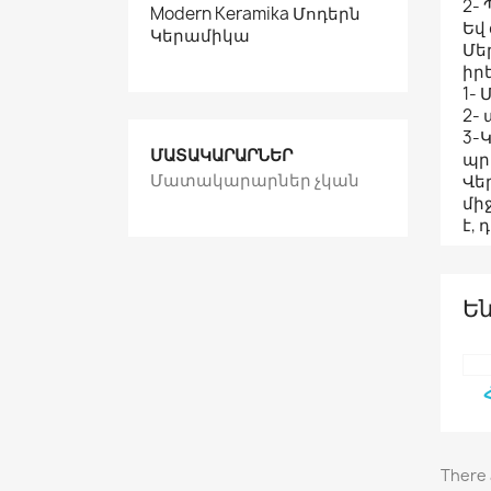
2-
Modern Keramika Մոդերն
Եվ
Կերամիկա
Մե
իր
1-
2-
3-
ՄԱՏԱԿԱՐԱՐՆԵՐ
պր
Մատակարարներ չկան
Վե
մի
է,
Ե
There 