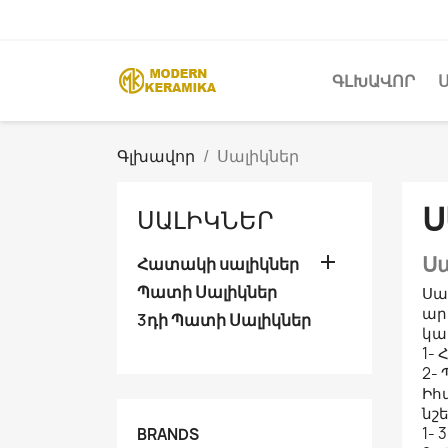
ԳԼԽԱՎՈՐ
Գլխավոր
Սալիկներ
Ս
ՍԱԼԻԿՆԵՐ

Ս
Հատակի սալիկներ
Պատի Սալիկներ
Սա
ար
3դի Պատի Սալիկներ
կա
1-
2-
Իհ
նշե
1- 
BRANDS