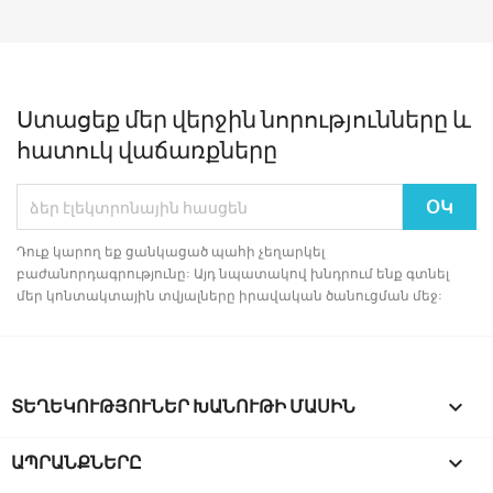
Ստացեք մեր վերջին նորությունները և
հատուկ վաճառքները
Դուք կարող եք ցանկացած պահի չեղարկել
բաժանորդագրությունը: Այդ նպատակով խնդրում ենք գտնել
մեր կոնտակտային տվյալները իրավական ծանուցման մեջ:
ՏԵՂԵԿՈՒԹՅՈՒՆԵՐ ԽԱՆՈՒԹԻ ՄԱՍԻՆ
keyboard_arrow_down
ԱՊՐԱՆՔՆԵՐԸ
