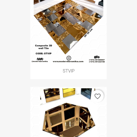
STVIP
favorite_border