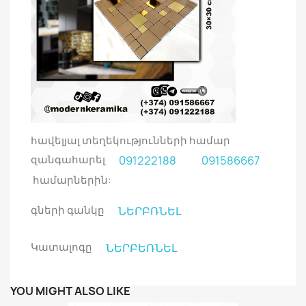
հավելյալ տեղեկությունների համար
զանգահարել
091222188
091586667
համարներին:
գների գանկը
ՆԵՐԲՌՆԵԼ
Կատալոգը
ՆԵՐԲԵՌՆԵԼ
YOU MIGHT ALSO LIKE