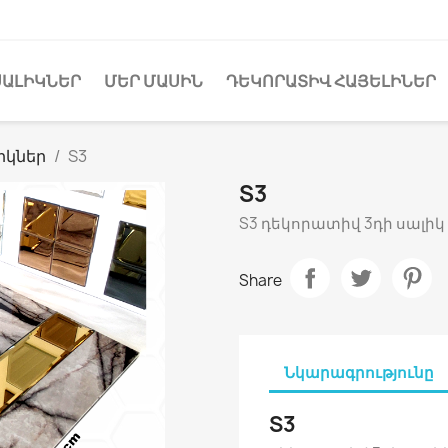
ՍԱԼԻԿՆԵՐ
ՄԵՐ ՄԱՍԻՆ
ԴԵԿՈՐԱՏԻՎ ՀԱՅԵԼԻՆԵՐ
իկներ
S3
S3
S3 դեկորատիվ 3դի սալիկ
Share
Նկարագրությունը
S3