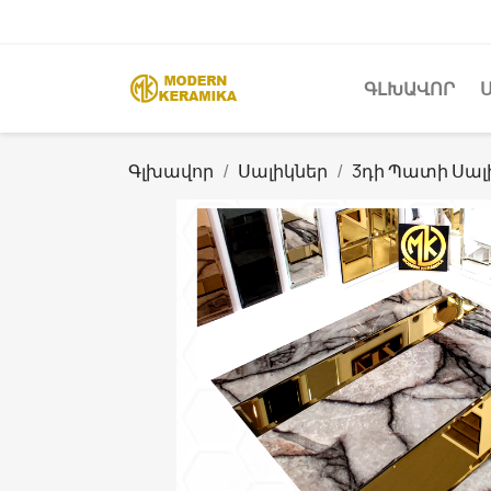
ԳԼԽԱՎՈՐ
Գլխավոր
Սալիկներ
3դի Պատի Սալ