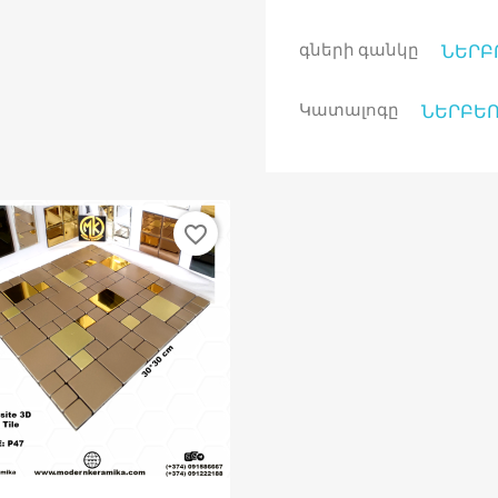
գների գանկը
ՆԵՐԲ
Կատալոգը
ՆԵՐԲԵ
favorite_border