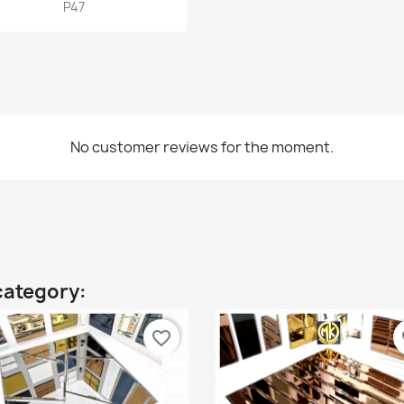
Quick view

P47
No customer reviews for the moment.
category:
favorite_border
fa